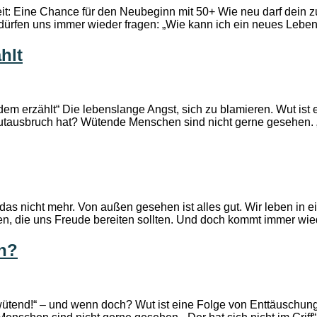
heit: Eine Chance für den Neubeginn mit 50+ Wie neu darf dein
ürfen uns immer wieder fragen: „Wie kann ich ein neues Leben 
hlt
erzählt“ Die lebenslange Angst, sich zu blamieren. Wut ist ei
utausbruch hat? Wütende Menschen sind nicht gerne gesehen. „De
das nicht mehr. Von außen gesehen ist alles gut. Wir leben in e
ten, die uns Freude bereiten sollten. Und doch kommt immer wie
ch?
ütend!“ – und wenn doch? Wut ist eine Folge von Enttäuschung – 