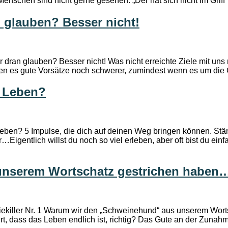
schen sind nicht gerne gesehen. „Der hat sich nicht im Griff“
 glauben? Besser nicht!
 dran glauben? Besser nicht! Was nicht erreichte Ziele mit u
aben es gute Vorsätze noch schwerer, zumindest wenn es um die
s Leben?
 Leben? 5 Impulse, die dich auf deinen Weg bringen können. St
gentlich willst du noch so viel erleben, aber oft bist du ei
unserem Wortschatz gestrichen haben
giekiller Nr. 1 Warum wir den „Schweinehund“ aus unserem Worts
t, dass das Leben endlich ist, richtig? Das Gute an der Zunah