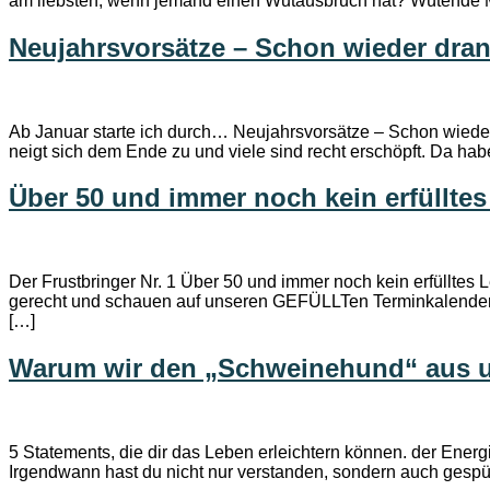
am liebsten, wenn jemand einen Wutausbruch hat? Wütende Men
Neujahrsvorsätze – Schon wieder dran
Ab Januar starte ich durch… Neujahrsvorsätze – Schon wieder
neigt sich dem Ende zu und viele sind recht erschöpft. Da h
Über 50 und immer noch kein erfüllte
Der Frustbringer Nr. 1 Über 50 und immer noch kein erfülltes
gerecht und schauen auf unseren GEFÜLLTen Terminkalender…Ei
[…]
Warum wir den „Schweinehund“ aus 
5 Statements, die dir das Leben erleichtern können. der Ener
Irgendwann hast du nicht nur verstanden, sondern auch gespür