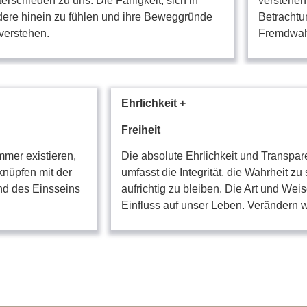
erschieden zu uns. Die Fähigkeit, sich in
verstehen
ere hinein zu fühlen und ihre Beweggründe
Betrachtu
verstehen.
Fremdwa
Ehrlichkeit +
Freiheit
mer existieren,
Die absolute Ehrlichkeit und Transp
knüpfen mit der
umfasst die Integrität, die Wahrheit z
nd des Einsseins
aufrichtig zu bleiben.
Die Art und Weis
Einfluss auf unser Leben.
Verändern wi