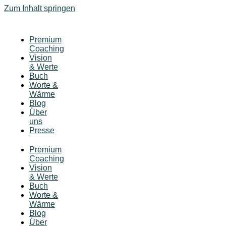
Zum Inhalt springen
Premium
Coaching
Vision
& Werte
Buch
Worte &
Wärme
Blog
Über
uns
Presse
Premium
Coaching
Vision
& Werte
Buch
Worte &
Wärme
Blog
Über